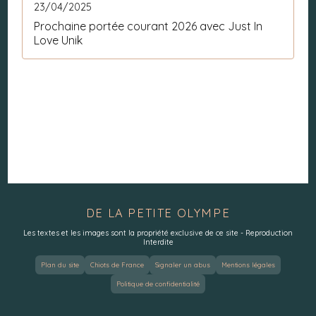
23/04/2025
Prochaine portée courant 2026 avec Just In
Love Unik
DE LA PETITE OLYMPE
Les textes et les images sont la propriété exclusive de ce site - Reproduction
Interdite
Plan du site
Chiots de France
Signaler un abus
Mentions légales
Politique de confidentialité